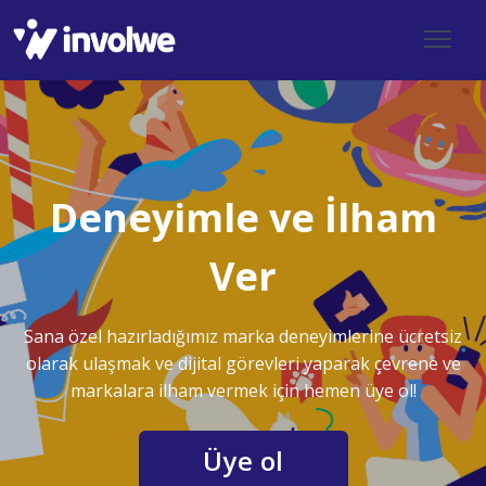
Deneyimle ve İlham
Ver
Sana özel hazırladığımız marka deneyimlerine ücretsiz
olarak ulaşmak ve dijital görevleri yaparak çevrene ve
markalara ilham vermek için hemen üye ol!
Üye ol