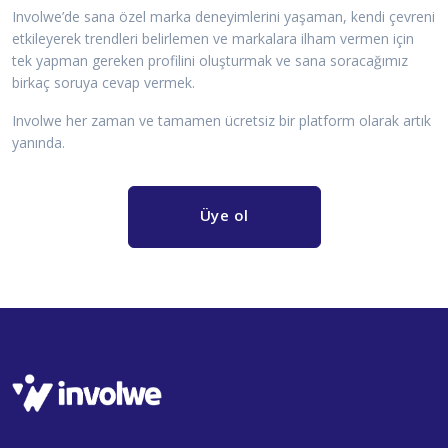
Involwe’de sana özel marka deneyimlerini yaşaman, kendi çevreni
etkileyerek trendleri belirlemen ve markalara ilham vermen için
tek yapman gereken profilini oluşturmak ve sana soracağımız
birkaç soruya cevap vermek.
Involwe her zaman ve tamamen ücretsiz bir platform olarak artık
yanında.
Üye ol